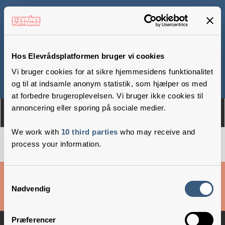
Ådalens Privatskole
Hos Elevrådsplatformen bruger vi cookies
Vi bruger cookies for at sikre hjemmesidens funktionalitet
Om
Medlemmer
og til at indsamle anonym statistik, som hjælper os med
at forbedre brugeroplevelsen. Vi bruger ikke cookies til
annoncering eller sporing på sociale medier.
We work with
10 third parties
who may receive and
process your information.
Cookies & privatlivsbetingelser
Samtykkevalg
Nødvendig
Copyright © 2026 –
Danske Skoleelever
Præferencer