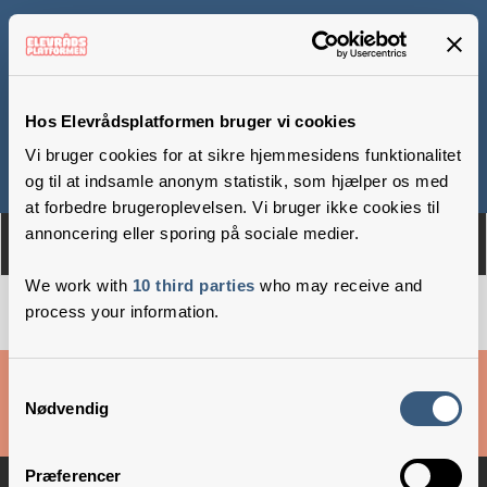
Ans Skole
Hos Elevrådsplatformen bruger vi cookies
Vi bruger cookies for at sikre hjemmesidens funktionalitet
Om
Medlemmer
og til at indsamle anonym statistik, som hjælper os med
at forbedre brugeroplevelsen. Vi bruger ikke cookies til
annoncering eller sporing på sociale medier.
We work with
10 third parties
who may receive and
process your information.
Cookies & privatlivsbetingelser
Samtykkevalg
Nødvendig
Copyright © 2026 –
Danske Skoleelever
Præferencer