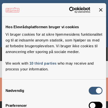
Arden Skole
Hos Elevrådsplatformen bruger vi cookies
Vi bruger cookies for at sikre hjemmesidens funktionalitet
Om
Medlemmer
og til at indsamle anonym statistik, som hjælper os med
at forbedre brugeroplevelsen. Vi bruger ikke cookies til
annoncering eller sporing på sociale medier.
We work with
10 third parties
who may receive and
process your information.
Cookies & privatlivsbetingelser
Samtykkevalg
Nødvendig
Copyright © 2026 –
Danske Skoleelever
Præferencer