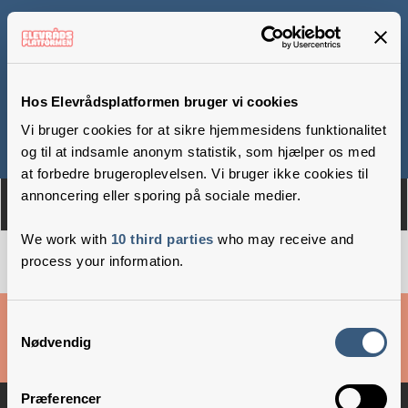
Balsmoseskolen
Hos Elevrådsplatformen bruger vi cookies
Vi bruger cookies for at sikre hjemmesidens funktionalitet
Om
Medlemmer
og til at indsamle anonym statistik, som hjælper os med
at forbedre brugeroplevelsen. Vi bruger ikke cookies til
annoncering eller sporing på sociale medier.
We work with
10 third parties
who may receive and
process your information.
Cookies & privatlivsbetingelser
Samtykkevalg
Nødvendig
Copyright © 2026 –
Danske Skoleelever
Præferencer