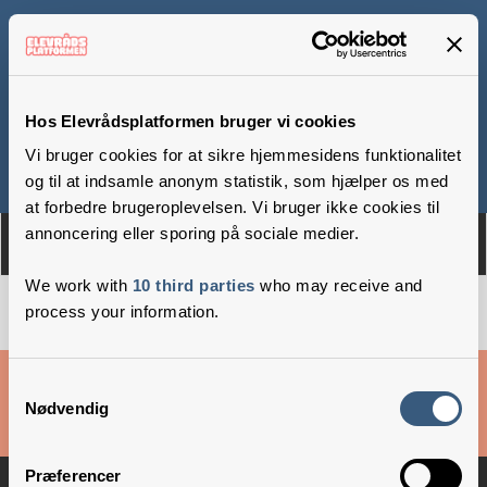
Bernadotteskolen
Hos Elevrådsplatformen bruger vi cookies
Vi bruger cookies for at sikre hjemmesidens funktionalitet
Om
Medlemmer
og til at indsamle anonym statistik, som hjælper os med
at forbedre brugeroplevelsen. Vi bruger ikke cookies til
annoncering eller sporing på sociale medier.
We work with
10 third parties
who may receive and
process your information.
Cookies & privatlivsbetingelser
Samtykkevalg
Nødvendig
Copyright © 2026 –
Danske Skoleelever
Præferencer