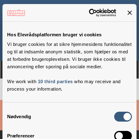
Birkhovedskolen
Hos Elevrådsplatformen bruger vi cookies
Vi bruger cookies for at sikre hjemmesidens funktionalitet
Om
Medlemmer
og til at indsamle anonym statistik, som hjælper os med
at forbedre brugeroplevelsen. Vi bruger ikke cookies til
annoncering eller sporing på sociale medier.
We work with
10 third parties
who may receive and
process your information.
Cookies & privatlivsbetingelser
Samtykkevalg
Nødvendig
Copyright © 2026 –
Danske Skoleelever
Præferencer