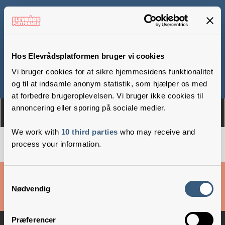
Brovst Skole
Hos Elevrådsplatformen bruger vi cookies
Vi bruger cookies for at sikre hjemmesidens funktionalitet
Om
Medlemmer
og til at indsamle anonym statistik, som hjælper os med
at forbedre brugeroplevelsen. Vi bruger ikke cookies til
annoncering eller sporing på sociale medier.
We work with
10 third parties
who may receive and
process your information.
Cookies & privatlivsbetingelser
Samtykkevalg
Nødvendig
Copyright © 2026 –
Danske Skoleelever
Præferencer