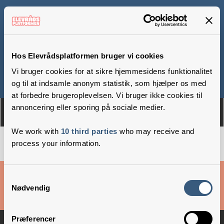
Ebberup Skole
Hos Elevrådsplatformen bruger vi cookies
Vi bruger cookies for at sikre hjemmesidens funktionalitet
Om
Medlemmer
og til at indsamle anonym statistik, som hjælper os med
at forbedre brugeroplevelsen. Vi bruger ikke cookies til
annoncering eller sporing på sociale medier.
We work with
10 third parties
who may receive and
process your information.
Cookies & privatlivsbetingelser
Samtykkevalg
Nødvendig
Copyright © 2026 –
Danske Skoleelever
Præferencer