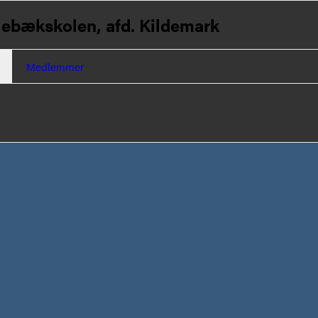
lebækskolen, afd. Kildemark
Medlemmer