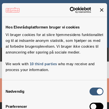
Frijsendal Friskole
Hos Elevrådsplatformen bruger vi cookies
Vi bruger cookies for at sikre hjemmesidens funktionalitet
Om
Medlemmer
og til at indsamle anonym statistik, som hjælper os med
at forbedre brugeroplevelsen. Vi bruger ikke cookies til
annoncering eller sporing på sociale medier.
We work with
10 third parties
who may receive and
process your information.
Cookies & privatlivsbetingelser
Samtykkevalg
Nødvendig
Copyright © 2026 –
Danske Skoleelever
Præferencer