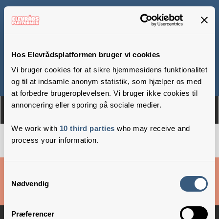
Grønhøjskolen
Hos Elevrådsplatformen bruger vi cookies
Vi bruger cookies for at sikre hjemmesidens funktionalitet
Om
Medlemmer
og til at indsamle anonym statistik, som hjælper os med
at forbedre brugeroplevelsen. Vi bruger ikke cookies til
annoncering eller sporing på sociale medier.
We work with
10 third parties
who may receive and
process your information.
Cookies & privatlivsbetingelser
Samtykkevalg
Nødvendig
Copyright © 2026 –
Danske Skoleelever
Præferencer