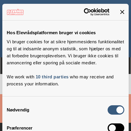
Hadsund Skole
Hos Elevrådsplatformen bruger vi cookies
Vi bruger cookies for at sikre hjemmesidens funktionalitet
Om
Medlemmer
og til at indsamle anonym statistik, som hjælper os med
at forbedre brugeroplevelsen. Vi bruger ikke cookies til
annoncering eller sporing på sociale medier.
We work with
10 third parties
who may receive and
process your information.
Cookies & privatlivsbetingelser
Samtykkevalg
Nødvendig
Copyright © 2026 –
Danske Skoleelever
Præferencer