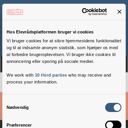
Hans Rømer Skolen
Hos Elevrådsplatformen bruger vi cookies
Vi bruger cookies for at sikre hjemmesidens funktionalitet
Om
Medlemmer
og til at indsamle anonym statistik, som hjælper os med
at forbedre brugeroplevelsen. Vi bruger ikke cookies til
annoncering eller sporing på sociale medier.
We work with
10 third parties
who may receive and
process your information.
Cookies & privatlivsbetingelser
Samtykkevalg
Nødvendig
Copyright © 2026 –
Danske Skoleelever
Præferencer