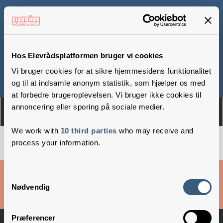
Højvangskolen
Hos Elevrådsplatformen bruger vi cookies
Vi bruger cookies for at sikre hjemmesidens funktionalitet
Om
Medlemmer
og til at indsamle anonym statistik, som hjælper os med
at forbedre brugeroplevelsen. Vi bruger ikke cookies til
annoncering eller sporing på sociale medier.
We work with
10 third parties
who may receive and
process your information.
Cookies & privatlivsbetingelser
Samtykkevalg
Nødvendig
Copyright © 2026 –
Danske Skoleelever
Præferencer