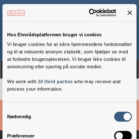
Hurup Skole
Hos Elevrådsplatformen bruger vi cookies
Vi bruger cookies for at sikre hjemmesidens funktionalitet
Om
Medlemmer
og til at indsamle anonym statistik, som hjælper os med
at forbedre brugeroplevelsen. Vi bruger ikke cookies til
annoncering eller sporing på sociale medier.
We work with
10 third parties
who may receive and
process your information.
Cookies & privatlivsbetingelser
Samtykkevalg
Nødvendig
Copyright © 2026 –
Danske Skoleelever
Præferencer