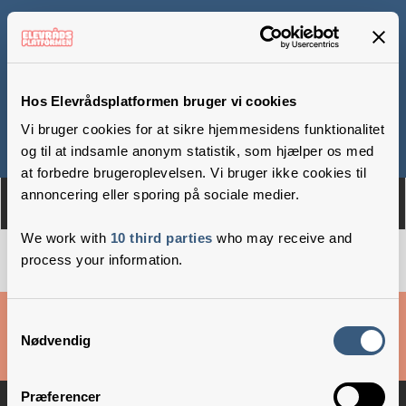
Kalundborg Friskole
Hos Elevrådsplatformen bruger vi cookies
Vi bruger cookies for at sikre hjemmesidens funktionalitet
Om
Medlemmer
og til at indsamle anonym statistik, som hjælper os med
at forbedre brugeroplevelsen. Vi bruger ikke cookies til
annoncering eller sporing på sociale medier.
We work with
10 third parties
who may receive and
process your information.
Cookies & privatlivsbetingelser
Samtykkevalg
Nødvendig
Copyright © 2026 –
Danske Skoleelever
Præferencer