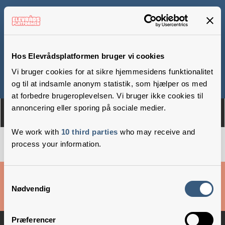
Katrinedals Skole
Hos Elevrådsplatformen bruger vi cookies
Vi bruger cookies for at sikre hjemmesidens funktionalitet
Om
Medlemmer
og til at indsamle anonym statistik, som hjælper os med
at forbedre brugeroplevelsen. Vi bruger ikke cookies til
annoncering eller sporing på sociale medier.
We work with
10 third parties
who may receive and
process your information.
Cookies & privatlivsbetingelser
Samtykkevalg
Nødvendig
Copyright © 2026 –
Danske Skoleelever
Præferencer