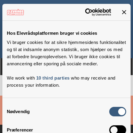
Kegnæs Friskole
Hos Elevrådsplatformen bruger vi cookies
Vi bruger cookies for at sikre hjemmesidens funktionalitet
Om
Medlemmer
og til at indsamle anonym statistik, som hjælper os med
at forbedre brugeroplevelsen. Vi bruger ikke cookies til
annoncering eller sporing på sociale medier.
We work with
10 third parties
who may receive and
process your information.
Cookies & privatlivsbetingelser
Samtykkevalg
Nødvendig
Copyright © 2026 –
Danske Skoleelever
Præferencer