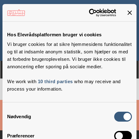
Kornmod Realskole
Hos Elevrådsplatformen bruger vi cookies
Vi bruger cookies for at sikre hjemmesidens funktionalitet
Om
Medlemmer
og til at indsamle anonym statistik, som hjælper os med
at forbedre brugeroplevelsen. Vi bruger ikke cookies til
annoncering eller sporing på sociale medier.
We work with
10 third parties
who may receive and
process your information.
Cookies & privatlivsbetingelser
Samtykkevalg
Nødvendig
Copyright © 2026 –
Danske Skoleelever
Præferencer