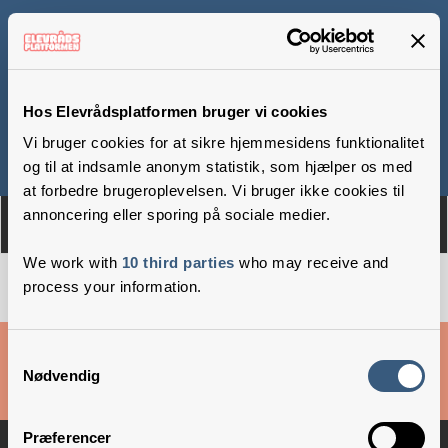
Lundehusskolen
Hos Elevrådsplatformen bruger vi cookies
Vi bruger cookies for at sikre hjemmesidens funktionalitet
Om
Medlemmer
og til at indsamle anonym statistik, som hjælper os med
at forbedre brugeroplevelsen. Vi bruger ikke cookies til
annoncering eller sporing på sociale medier.
We work with
10 third parties
who may receive and
process your information.
Cookies & privatlivsbetingelser
Samtykkevalg
Nødvendig
Copyright © 2026 –
Danske Skoleelever
Præferencer