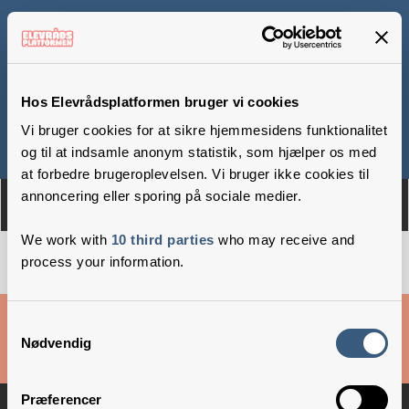
Lundtofte Skole
Hos Elevrådsplatformen bruger vi cookies
Vi bruger cookies for at sikre hjemmesidens funktionalitet
Om
Medlemmer
og til at indsamle anonym statistik, som hjælper os med
at forbedre brugeroplevelsen. Vi bruger ikke cookies til
annoncering eller sporing på sociale medier.
We work with
10 third parties
who may receive and
process your information.
Cookies & privatlivsbetingelser
Samtykkevalg
Nødvendig
Copyright © 2026 –
Danske Skoleelever
Præferencer