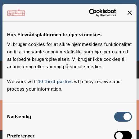
Lyngby Friskole
Hos Elevrådsplatformen bruger vi cookies
Vi bruger cookies for at sikre hjemmesidens funktionalitet
Om
Medlemmer
og til at indsamle anonym statistik, som hjælper os med
at forbedre brugeroplevelsen. Vi bruger ikke cookies til
annoncering eller sporing på sociale medier.
We work with
10 third parties
who may receive and
process your information.
Cookies & privatlivsbetingelser
Samtykkevalg
Nødvendig
Copyright © 2026 –
Danske Skoleelever
Præferencer