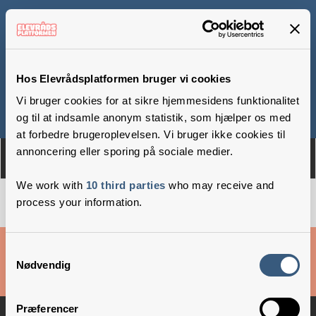
Lynge Skole
Hos Elevrådsplatformen bruger vi cookies
Vi bruger cookies for at sikre hjemmesidens funktionalitet
Om
Medlemmer
og til at indsamle anonym statistik, som hjælper os med
at forbedre brugeroplevelsen. Vi bruger ikke cookies til
annoncering eller sporing på sociale medier.
We work with
10 third parties
who may receive and
process your information.
Cookies & privatlivsbetingelser
Samtykkevalg
Nødvendig
Copyright © 2026 –
Danske Skoleelever
Præferencer