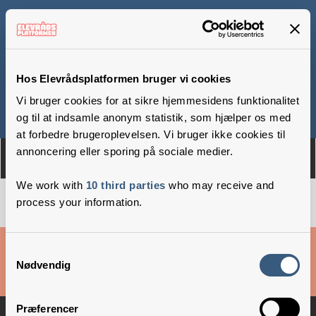
Lyngholmskolen
Hos Elevrådsplatformen bruger vi cookies
Vi bruger cookies for at sikre hjemmesidens funktionalitet
Om
Medlemmer
og til at indsamle anonym statistik, som hjælper os med
at forbedre brugeroplevelsen. Vi bruger ikke cookies til
annoncering eller sporing på sociale medier.
We work with
10 third parties
who may receive and
process your information.
Cookies & privatlivsbetingelser
Samtykkevalg
Nødvendig
Copyright © 2026 –
Danske Skoleelever
Præferencer