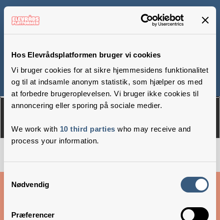
Midtskolen,
Møllevang afdeling
Hos Elevrådsplatformen bruger vi cookies
Vi bruger cookies for at sikre hjemmesidens funktionalitet
og til at indsamle anonym statistik, som hjælper os med
Om
Medlemmer
at forbedre brugeroplevelsen. Vi bruger ikke cookies til
annoncering eller sporing på sociale medier.
We work with
10 third parties
who may receive and
process your information.
Samtykkevalg
Cookies & privatlivsbetingelser
Nødvendig
Copyright © 2026 –
Danske Skoleelever
Præferencer