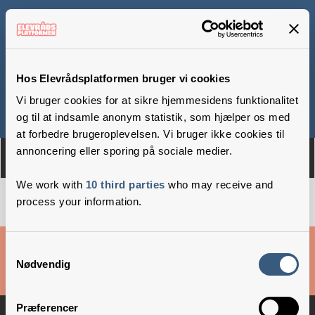
Nyborg Friskole
Hos Elevrådsplatformen bruger vi cookies
Vi bruger cookies for at sikre hjemmesidens funktionalitet
Om
Medlemmer
og til at indsamle anonym statistik, som hjælper os med
at forbedre brugeroplevelsen. Vi bruger ikke cookies til
annoncering eller sporing på sociale medier.
We work with
10 third parties
who may receive and
process your information.
Cookies & privatlivsbetingelser
Samtykkevalg
Nødvendig
Copyright © 2026 –
Danske Skoleelever
Præferencer