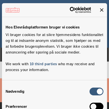
Ørebroskolen
Hos Elevrådsplatformen bruger vi cookies
Vi bruger cookies for at sikre hjemmesidens funktionalitet
Om
Medlemmer
og til at indsamle anonym statistik, som hjælper os med
at forbedre brugeroplevelsen. Vi bruger ikke cookies til
annoncering eller sporing på sociale medier.
We work with
10 third parties
who may receive and
process your information.
Cookies & privatlivsbetingelser
Samtykkevalg
Nødvendig
Copyright © 2026 –
Danske Skoleelever
Præferencer