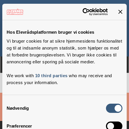
Øster Nykirke Skole
Hos Elevrådsplatformen bruger vi cookies
Vi bruger cookies for at sikre hjemmesidens funktionalitet
Om
Medlemmer
og til at indsamle anonym statistik, som hjælper os med
at forbedre brugeroplevelsen. Vi bruger ikke cookies til
annoncering eller sporing på sociale medier.
We work with
10 third parties
who may receive and
process your information.
Cookies & privatlivsbetingelser
Samtykkevalg
Nødvendig
Copyright © 2026 –
Danske Skoleelever
Præferencer