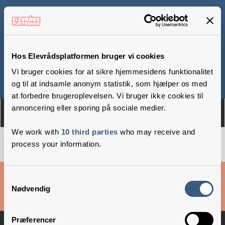
Parkskolen
Hos Elevrådsplatformen bruger vi cookies
Vi bruger cookies for at sikre hjemmesidens funktionalitet
Om
Medlemmer
og til at indsamle anonym statistik, som hjælper os med
at forbedre brugeroplevelsen. Vi bruger ikke cookies til
annoncering eller sporing på sociale medier.
We work with
10 third parties
who may receive and
process your information.
Cookies & privatlivsbetingelser
Samtykkevalg
Nødvendig
Copyright © 2026 –
Danske Skoleelever
Præferencer