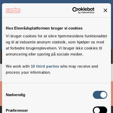
Rathlouskolen
Hos Elevrådsplatformen bruger vi cookies
Vi bruger cookies for at sikre hjemmesidens funktionalitet
Om
Medlemmer
og til at indsamle anonym statistik, som hjælper os med
at forbedre brugeroplevelsen. Vi bruger ikke cookies til
annoncering eller sporing på sociale medier.
We work with
10 third parties
who may receive and
process your information.
Cookies & privatlivsbetingelser
Samtykkevalg
Nødvendig
Copyright © 2026 –
Danske Skoleelever
Præferencer