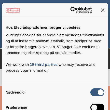
Ravnholm Skole, afd.
Nærum
Hos Elevrådsplatformen bruger vi cookies
Vi bruger cookies for at sikre hjemmesidens funktionalitet
og til at indsamle anonym statistik, som hjælper os med
Om
Medlemmer
at forbedre brugeroplevelsen. Vi bruger ikke cookies til
annoncering eller sporing på sociale medier.
We work with
10 third parties
who may receive and
process your information.
Samtykkevalg
Cookies & privatlivsbetingelser
Nødvendig
Copyright © 2026 –
Danske Skoleelever
Præferencer