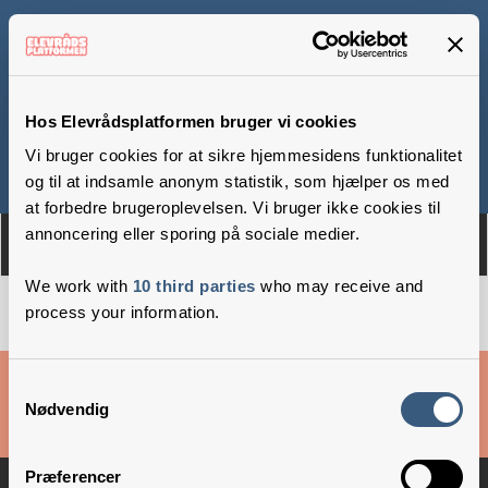
Ryslinge Efterskole
Hos Elevrådsplatformen bruger vi cookies
Vi bruger cookies for at sikre hjemmesidens funktionalitet
Om
Medlemmer
og til at indsamle anonym statistik, som hjælper os med
at forbedre brugeroplevelsen. Vi bruger ikke cookies til
annoncering eller sporing på sociale medier.
We work with
10 third parties
who may receive and
process your information.
Cookies & privatlivsbetingelser
Samtykkevalg
Nødvendig
Copyright © 2026 –
Danske Skoleelever
Præferencer