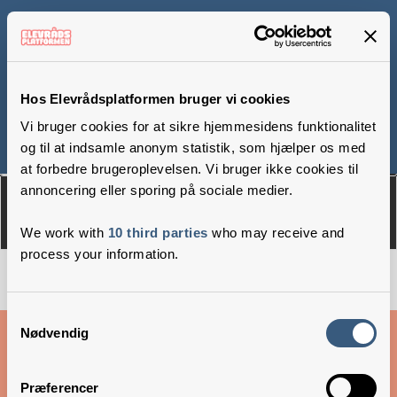
Sankt Helene Skole,
afd. Tisvilde
Hos Elevrådsplatformen bruger vi cookies
Vi bruger cookies for at sikre hjemmesidens funktionalitet
og til at indsamle anonym statistik, som hjælper os med
Om
Medlemmer
at forbedre brugeroplevelsen. Vi bruger ikke cookies til
annoncering eller sporing på sociale medier.
We work with
10 third parties
who may receive and
process your information.
Samtykkevalg
Cookies & privatlivsbetingelser
Nødvendig
Copyright © 2026 –
Danske Skoleelever
Præferencer