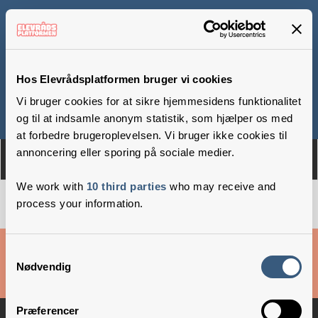
Skansevejens Skole
Hos Elevrådsplatformen bruger vi cookies
Vi bruger cookies for at sikre hjemmesidens funktionalitet
Om
Medlemmer
og til at indsamle anonym statistik, som hjælper os med
at forbedre brugeroplevelsen. Vi bruger ikke cookies til
annoncering eller sporing på sociale medier.
We work with
10 third parties
who may receive and
process your information.
Cookies & privatlivsbetingelser
Samtykkevalg
Nødvendig
Copyright © 2026 –
Danske Skoleelever
Præferencer