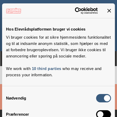
Skjernåskolen
Hos Elevrådsplatformen bruger vi cookies
Vi bruger cookies for at sikre hjemmesidens funktionalitet
Om
Medlemmer
og til at indsamle anonym statistik, som hjælper os med
at forbedre brugeroplevelsen. Vi bruger ikke cookies til
annoncering eller sporing på sociale medier.
We work with
10 third parties
who may receive and
process your information.
Cookies & privatlivsbetingelser
Samtykkevalg
Nødvendig
Copyright © 2026 –
Danske Skoleelever
Præferencer