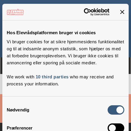
Skolen på Duevej
Hos Elevrådsplatformen bruger vi cookies
Vi bruger cookies for at sikre hjemmesidens funktionalitet
Om
Medlemmer
og til at indsamle anonym statistik, som hjælper os med
at forbedre brugeroplevelsen. Vi bruger ikke cookies til
annoncering eller sporing på sociale medier.
We work with
10 third parties
who may receive and
process your information.
Cookies & privatlivsbetingelser
Samtykkevalg
Nødvendig
Copyright © 2026 –
Danske Skoleelever
Præferencer