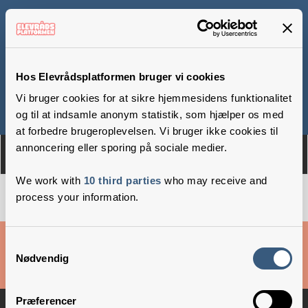
Skovbyskolen
Hos Elevrådsplatformen bruger vi cookies
Vi bruger cookies for at sikre hjemmesidens funktionalitet
Om
Medlemmer
og til at indsamle anonym statistik, som hjælper os med
at forbedre brugeroplevelsen. Vi bruger ikke cookies til
annoncering eller sporing på sociale medier.
We work with
10 third parties
who may receive and
process your information.
Cookies & privatlivsbetingelser
Samtykkevalg
Nødvendig
Copyright © 2026 –
Danske Skoleelever
Præferencer