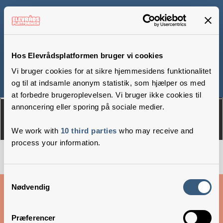
Skovsgård Tranum
Skole, afd. Tranum
Hos Elevrådsplatformen bruger vi cookies
Vi bruger cookies for at sikre hjemmesidens funktionalitet
og til at indsamle anonym statistik, som hjælper os med
Om
Medlemmer
at forbedre brugeroplevelsen. Vi bruger ikke cookies til
annoncering eller sporing på sociale medier.
We work with
10 third parties
who may receive and
process your information.
Samtykkevalg
Cookies & privatlivsbetingelser
Nødvendig
Copyright © 2026 –
Danske Skoleelever
Præferencer