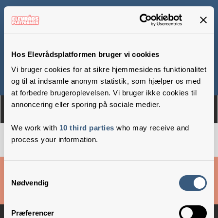
Slangerup Skole
Hos Elevrådsplatformen bruger vi cookies
Vi bruger cookies for at sikre hjemmesidens funktionalitet
Om
Medlemmer
og til at indsamle anonym statistik, som hjælper os med
at forbedre brugeroplevelsen. Vi bruger ikke cookies til
annoncering eller sporing på sociale medier.
We work with
10 third parties
who may receive and
process your information.
Cookies & privatlivsbetingelser
Samtykkevalg
Nødvendig
Copyright © 2026 –
Danske Skoleelever
Præferencer