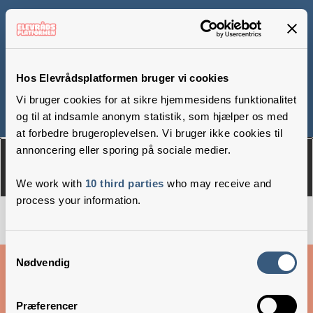
Sletten Skole, afd.
Krogsbølle
Hos Elevrådsplatformen bruger vi cookies
Vi bruger cookies for at sikre hjemmesidens funktionalitet
og til at indsamle anonym statistik, som hjælper os med
Om
Medlemmer
at forbedre brugeroplevelsen. Vi bruger ikke cookies til
annoncering eller sporing på sociale medier.
We work with
10 third parties
who may receive and
process your information.
Samtykkevalg
Cookies & privatlivsbetingelser
Nødvendig
Copyright © 2026 –
Danske Skoleelever
Præferencer