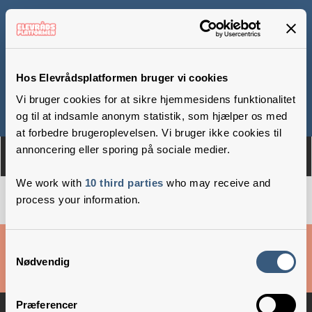
Søgårdsskolen
Hos Elevrådsplatformen bruger vi cookies
Vi bruger cookies for at sikre hjemmesidens funktionalitet
Om
Medlemmer
og til at indsamle anonym statistik, som hjælper os med
at forbedre brugeroplevelsen. Vi bruger ikke cookies til
annoncering eller sporing på sociale medier.
We work with
10 third parties
who may receive and
process your information.
Cookies & privatlivsbetingelser
Samtykkevalg
Nødvendig
Copyright © 2026 –
Danske Skoleelever
Præferencer