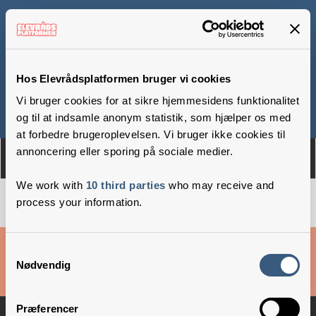
Spangsbjergskolen
Hos Elevrådsplatformen bruger vi cookies
Vi bruger cookies for at sikre hjemmesidens funktionalitet
Om
Medlemmer
og til at indsamle anonym statistik, som hjælper os med
at forbedre brugeroplevelsen. Vi bruger ikke cookies til
annoncering eller sporing på sociale medier.
We work with
10 third parties
who may receive and
process your information.
Cookies & privatlivsbetingelser
Samtykkevalg
Nødvendig
Copyright © 2026 –
Danske Skoleelever
Præferencer