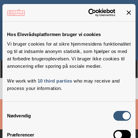
Tilsted Skole
Hos Elevrådsplatformen bruger vi cookies
Vi bruger cookies for at sikre hjemmesidens funktionalitet
Om
Medlemmer
og til at indsamle anonym statistik, som hjælper os med
at forbedre brugeroplevelsen. Vi bruger ikke cookies til
annoncering eller sporing på sociale medier.
We work with
10 third parties
who may receive and
process your information.
Cookies & privatlivsbetingelser
Samtykkevalg
Nødvendig
Copyright © 2026 –
Danske Skoleelever
Præferencer