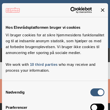
Tingstrup Skole
Hos Elevrådsplatformen bruger vi cookies
Vi bruger cookies for at sikre hjemmesidens funktionalitet
Om
Medlemmer
og til at indsamle anonym statistik, som hjælper os med
at forbedre brugeroplevelsen. Vi bruger ikke cookies til
annoncering eller sporing på sociale medier.
We work with
10 third parties
who may receive and
process your information.
Cookies & privatlivsbetingelser
Samtykkevalg
Nødvendig
Copyright © 2026 –
Danske Skoleelever
Præferencer