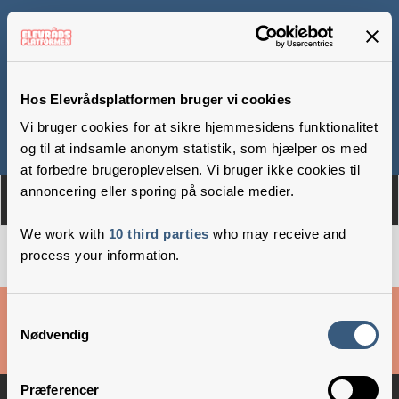
Tørring Skole
Hos Elevrådsplatformen bruger vi cookies
Vi bruger cookies for at sikre hjemmesidens funktionalitet
Om
Medlemmer
og til at indsamle anonym statistik, som hjælper os med
at forbedre brugeroplevelsen. Vi bruger ikke cookies til
annoncering eller sporing på sociale medier.
We work with
10 third parties
who may receive and
process your information.
Cookies & privatlivsbetingelser
Samtykkevalg
Nødvendig
Copyright © 2026 –
Danske Skoleelever
Præferencer