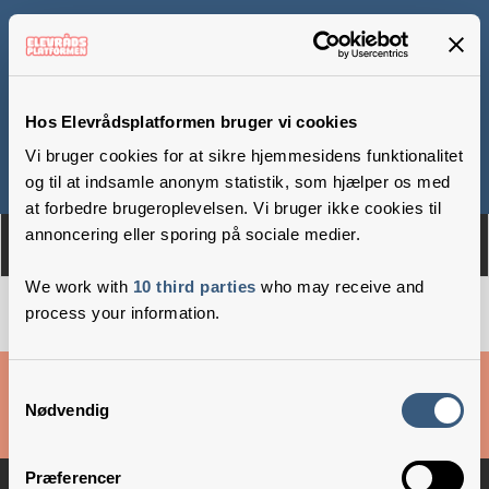
Trunderup Friskole
Hos Elevrådsplatformen bruger vi cookies
Vi bruger cookies for at sikre hjemmesidens funktionalitet
Om
Medlemmer
og til at indsamle anonym statistik, som hjælper os med
at forbedre brugeroplevelsen. Vi bruger ikke cookies til
annoncering eller sporing på sociale medier.
We work with
10 third parties
who may receive and
process your information.
Cookies & privatlivsbetingelser
Samtykkevalg
Nødvendig
Copyright © 2026 –
Danske Skoleelever
Præferencer