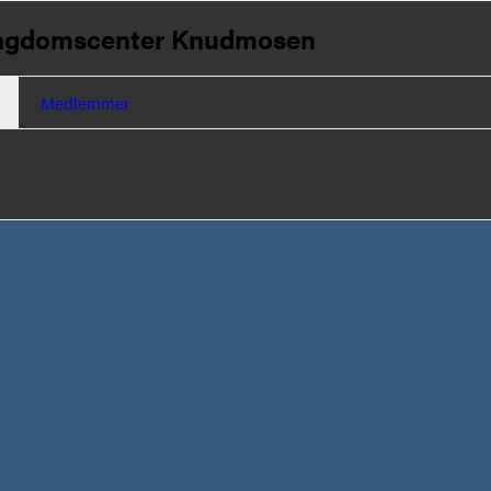
ngdomscenter Knudmosen
Medlemmer