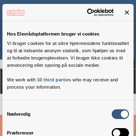
Vardeegnens
Gymnasieforberedende
Hos Elevrådsplatformen bruger vi cookies
Efterskole
Vi bruger cookies for at sikre hjemmesidens funktionalitet
og til at indsamle anonym statistik, som hjælper os med
at forbedre brugeroplevelsen. Vi bruger ikke cookies til
Om
Medlemmer
annoncering eller sporing på sociale medier.
We work with
10 third parties
who may receive and
process your information.
Samtykkevalg
Nødvendig
Cookies & privatlivsbetingelser
Præferencer