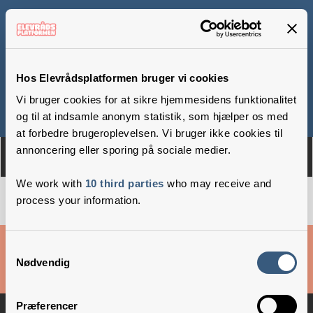
Vesterbro Ny Skole
Hos Elevrådsplatformen bruger vi cookies
Vi bruger cookies for at sikre hjemmesidens funktionalitet
Om
Medlemmer
og til at indsamle anonym statistik, som hjælper os med
at forbedre brugeroplevelsen. Vi bruger ikke cookies til
annoncering eller sporing på sociale medier.
We work with
10 third parties
who may receive and
process your information.
Cookies & privatlivsbetingelser
Samtykkevalg
Nødvendig
Copyright © 2026 –
Danske Skoleelever
Præferencer