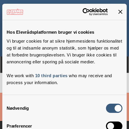
Vindinge Skole
Hos Elevrådsplatformen bruger vi cookies
Vi bruger cookies for at sikre hjemmesidens funktionalitet
Om
Medlemmer
og til at indsamle anonym statistik, som hjælper os med
at forbedre brugeroplevelsen. Vi bruger ikke cookies til
annoncering eller sporing på sociale medier.
We work with
10 third parties
who may receive and
process your information.
Cookies & privatlivsbetingelser
Samtykkevalg
Nødvendig
Copyright © 2026 –
Danske Skoleelever
Præferencer